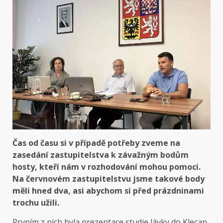
Čas od času si v případě potřeby zveme na
zasedání zastupitelstva k závažným bodům
hosty, kteří nám v rozhodování mohou pomoci.
Na červnovém zastupitelstvu jsme takové body
měli hned dva, asi abychom si před prázdninami
trochu užili.
Prvním z nich byla prezentace studie lávky do Klecan.