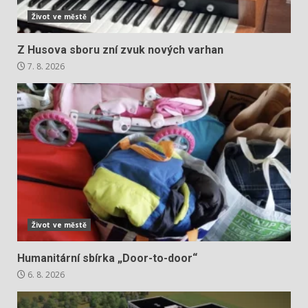
Život ve městě
Z Husova sboru zní zvuk nových varhan
7. 8. 2026
Život ve městě
Humanitární sbírka „Door-to-door“
6. 8. 2026