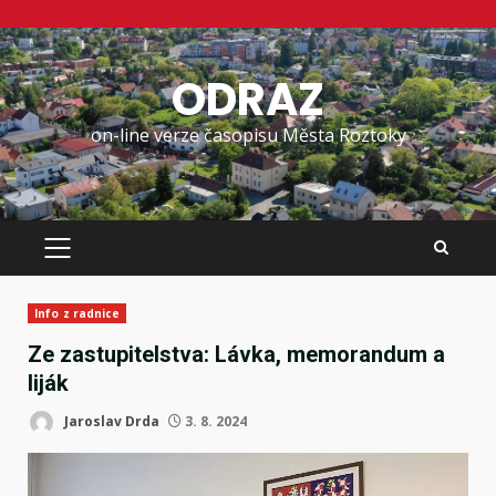
Skip
to
ODRAZ
content
on-line verze časopisu Města Roztoky
PRIMARY
MENU
Info z radnice
Ze zastupitelstva: Lávka, memorandum a
liják
Jaroslav Drda
3. 8. 2024