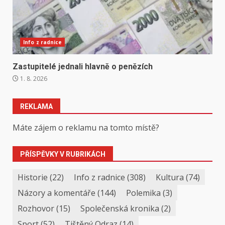
Info z radnice
Zastupitelé jednali hlavně o penězích
1. 8. 2026
REKLAMA
Máte zájem o reklamu na tomto místě?
PŘÍSPĚVKY V RUBRIKÁCH
Historie
(22)
Info z radnice
(308)
Kultura
(74)
Názory a komentáře
(144)
Polemika
(3)
Rozhovor
(15)
Společenská kronika
(2)
Sport
(52)
Tištěný Odraz
(14)