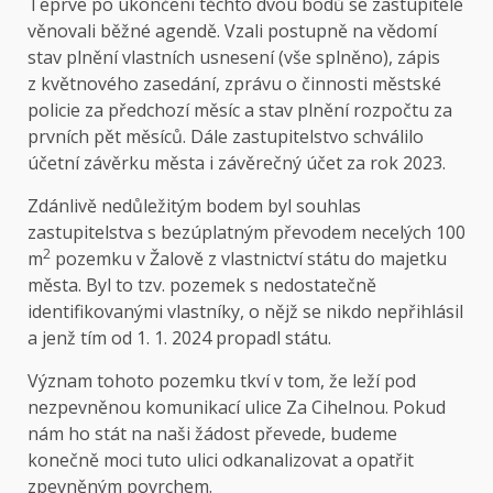
Teprve po ukončení těchto dvou bodů se zastupitelé
věnovali běžné agendě. Vzali postupně na vědomí
stav plnění vlastních usnesení (vše splněno), zápis
z květnového zasedání, zprávu o činnosti městské
policie za předchozí měsíc a stav plnění rozpočtu za
prvních pět měsíců. Dále zastupitelstvo schválilo
účetní závěrku města i závěrečný účet za rok 2023.
Zdánlivě nedůležitým bodem byl souhlas
zastupitelstva s bezúplatným převodem necelých 100
2
m
pozemku v Žalově z vlastnictví státu do majetku
města. Byl to tzv. pozemek s nedostatečně
identifikovanými vlastníky, o nějž se nikdo nepřihlásil
a jenž tím od 1. 1. 2024 propadl státu.
Význam tohoto pozemku tkví v tom, že leží pod
nezpevněnou komunikací ulice Za Cihelnou. Pokud
nám ho stát na naši žádost převede, budeme
konečně moci tuto ulici odkanalizovat a opatřit
zpevněným povrchem.