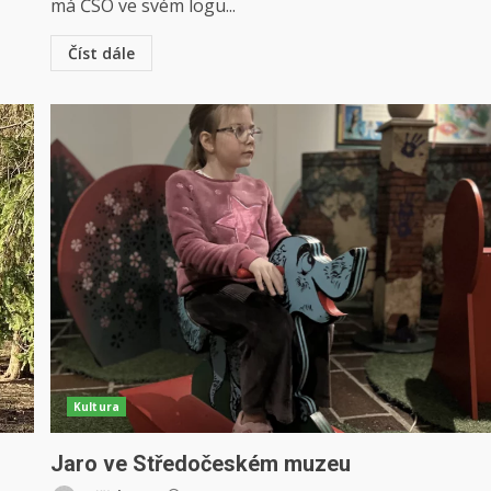
má ČSO ve svém logu...
Číst dále
Kultura
Jaro ve Středočeském muzeu