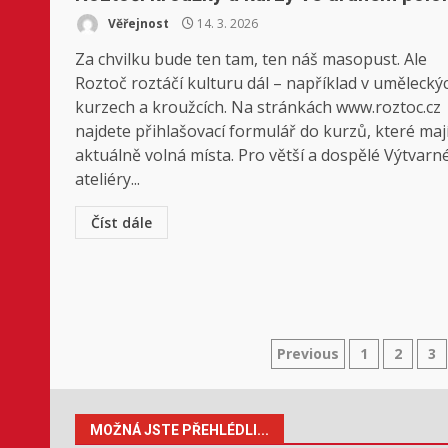
Věřejnost
14. 3. 2026
Za chvilku bude ten tam, ten náš masopust. Ale
Roztoč roztáčí kulturu dál – například v umělecký
kurzech a kroužcích. Na stránkách www.roztoc.cz
najdete přihlašovací formulář do kurzů, které maj
aktuálně volná místa. Pro větší a dospělé Výtvarn
ateliéry...
Číst dále
Stránkování
Previous
1
2
3
příspěvků
MOŽNÁ JSTE PŘEHLÉDLI...