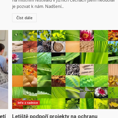
na místním festivalu v Jižních Čechách jsem neodolal
je pozvat k nám. Nadšení...
Číst dále
Info z radnice
etí
Letiště podpoří projekty na ochranu