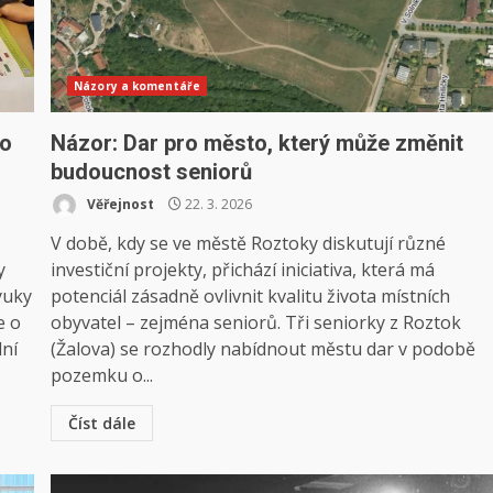
Názory a komentáře
lo
Názor: Dar pro město, který může změnit
budoucnost seniorů
Věřejnost
22. 3. 2026
V době, kdy se ve městě Roztoky diskutují různé
y
investiční projekty, přichází iniciativa, která má
ýuky
potenciál zásadně ovlivnit kvalitu života místních
e o
obyvatel – zejména seniorů. Tři seniorky z Roztok
lní
(Žalova) se rozhodly nabídnout městu dar v podobě
pozemku o...
Číst dále