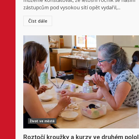
můžeme konstatovat, že letošní ročník se našim
zástupcům pod vysokou sítí opět vydařil,...
Číst dále
Život ve městě
Roztočí kroužky a kurzy ve druhém polol