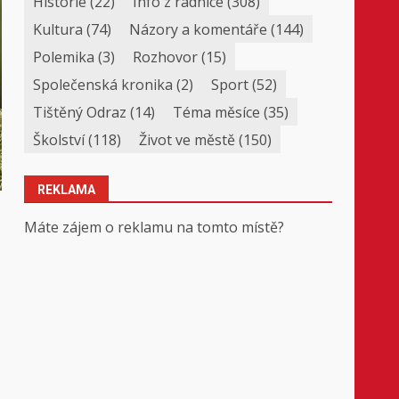
Historie
(22)
Info z radnice
(308)
Kultura
(74)
Názory a komentáře
(144)
Polemika
(3)
Rozhovor
(15)
Společenská kronika
(2)
Sport
(52)
Tištěný Odraz
(14)
Téma měsíce
(35)
Školství
(118)
Život ve městě
(150)
REKLAMA
Máte zájem o reklamu na tomto místě?
ž