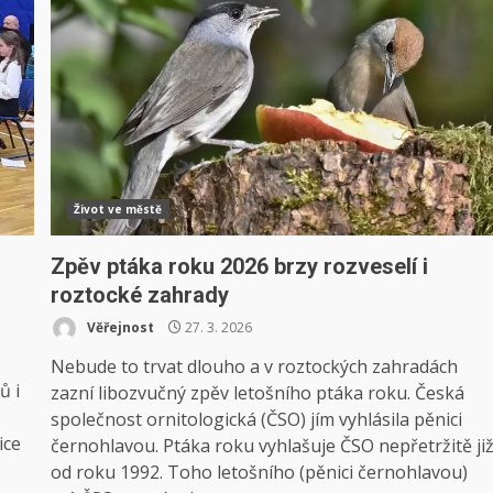
Život ve městě
Zpěv ptáka roku 2026 brzy rozveselí i
roztocké zahrady
Věřejnost
27. 3. 2026
Nebude to trvat dlouho a v roztockých zahradách
ů i
zazní libozvučný zpěv letošního ptáka roku. Česká
společnost ornitologická (ČSO) jím vyhlásila pěnici
ice
černohlavou. Ptáka roku vyhlašuje ČSO nepřetržitě ji
od roku 1992. Toho letošního (pěnici černohlavou)