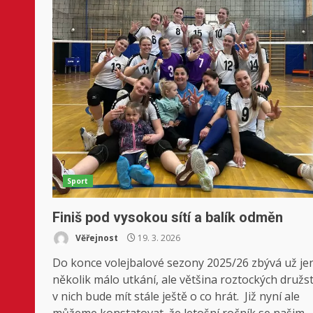
Sport
Finiš pod vysokou sítí a balík odměn
Věřejnost
19. 3. 2026
Do konce volejbalové sezony 2025/26 zbývá už je
několik málo utkání, ale většina roztockých družs
v nich bude mít stále ještě o co hrát. Již nyní ale