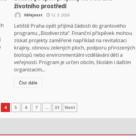
životního prostředí
Věřejnost
12. 3. 2026
ch
Letiště Praha opět přijímá žádosti do grantového
programu „Biodiverzita“. Finanční příspěvek mohou
í
získat projekty zaměřené například na revitalizaci
é
krajiny, obnovu zelených ploch, podporu přirozených
biotopů nebo environmentální vzdělávání dětí a
veřejnosti. Program je určen obcím, školám i dalším
organizacím,...
Číst dále
4
5
6
7
…
33
Next