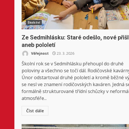
Školství
Ze Sedmihlásku: Staré odešlo, nové přiš
aneb pololetí
Věřejnost
23. 3. 2026
Školní rok se v Sedmihlásku přehoupl do druhé
poloviny a všechno se točí dál. Rodičovské kavárn
Únor odstartoval druhé pololetí a kromě běžné v
se nesl ve znamení rodičovských kaváren. Jedná s
formálně strukturované třídní schůzky v neformá
atmosféře...
Číst dále