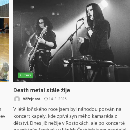
Kultura
Death metal stále žije
Věřejnost
14. 3. 2026
n
V létě loňského roce jsem byl náhodou pozván na
tev
koncert kapely, kde zpívá syn mého kamaráda z
dětství. Dnes již nežije v Roztokách, ale po koncertě