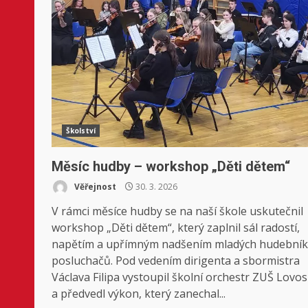
Školství
Měsíc hudby – workshop „Děti dětem“
Věřejnost
30. 3. 2026
V rámci měsíce hudby se na naší škole uskutečnil
workshop „Děti dětem“, který zaplnil sál radostí,
napětím a upřímným nadšením mladých hudebník
posluchačů. Pod vedením dirigenta a sbormistra
Václava Filipa vystoupil školní orchestr ZUŠ Lovos
a předvedl výkon, který zanechal...