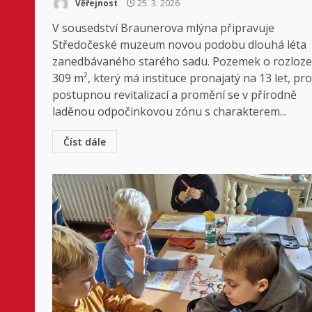
Věřejnost
25. 3. 2026
V sousedství Braunerova mlýna připravuje
Středočeské muzeum novou podobu dlouhá léta
zanedbávaného starého sadu. Pozemek o rozloze
309 m², který má instituce pronajatý na 13 let, pr
postupnou revitalizací a promění se v přírodně
laděnou odpočinkovou zónu s charakterem...
Číst dále