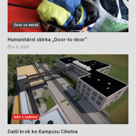
Život ve městě
Humanitární sbírka „Door-to-door“
6. 8. 2026
Info z radnice
Další krok ke Kampusu Cihelna