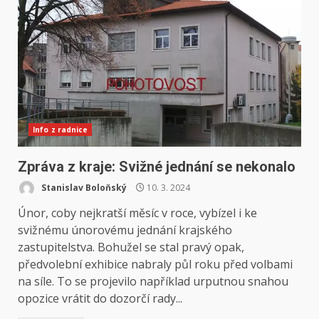
Info z radnice
Zpráva z kraje: Svižné jednání se nekonalo
Stanislav Boloňský
10. 3. 2024
Únor, coby nejkratší měsíc v roce, vybízel i ke
svižnému únorovému jednání krajského
zastupitelstva. Bohužel se stal pravý opak,
předvolební exhibice nabraly půl roku před volbami
na síle. To se projevilo například urputnou snahou
opozice vrátit do dozorčí rady...