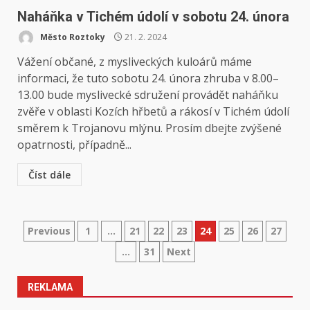
Naháňka v Tichém údolí v sobotu 24. února
Město Roztoky
21. 2. 2024
Vážení občané, z mysliveckých kuloárů máme
informaci, že tuto sobotu 24. února zhruba v 8.00–
13.00 bude myslivecké sdružení provádět naháňku
zvěře v oblasti Kozích hřbetů a rákosí v Tichém údolí
směrem k Trojanovu mlýnu. Prosím dbejte zvýšené
opatrnosti, případně...
Číst dále
Stránkování
Previous
1
…
21
22
23
24
25
26
27
…
31
Next
příspěvků
REKLAMA