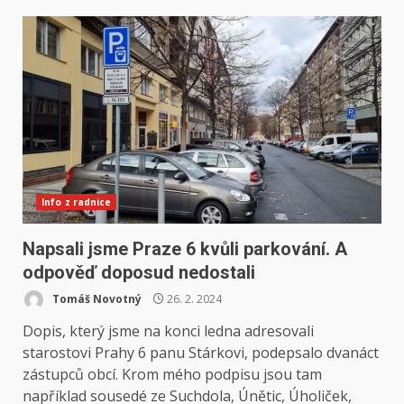
Info z radnice
Napsali jsme Praze 6 kvůli parkování. A
odpověď doposud nedostali
Tomáš Novotný
26. 2. 2024
Dopis, který jsme na konci ledna adresovali
starostovi Prahy 6 panu Stárkovi, podepsalo dvanáct
zástupců obcí. Krom mého podpisu jsou tam
například sousedé ze Suchdola, Únětic, Úholiček,