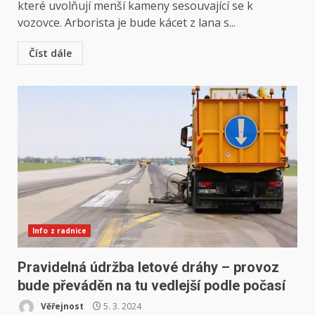
které uvolňují menší kameny sesouvající se k
vozovce. Arborista je bude kácet z lana s...
Číst dále
Info z radnice
Pravidelná údržba letové dráhy – provoz
bude převáděn na tu vedlejší podle počasí
Věřejnost
5. 3. 2024