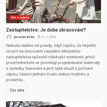
Info z radnice
Zastupitelstvo: Je doba zkracování?
Jaroslav Drda
11. 3. 2024
Nebudu daleko od pravdy, když napíšu, že největší
vzruch na únorovém zasedání městského
zastupitelstva způsobil stávkující notebook, jehož
prostřednictvím se promítají projednávané materiály
a výsledky hlasování a jenž také slouží k pořízení
zápisu. Vlastní jednání trvalo slabou hodinku a
proběhlo...
Číst dále