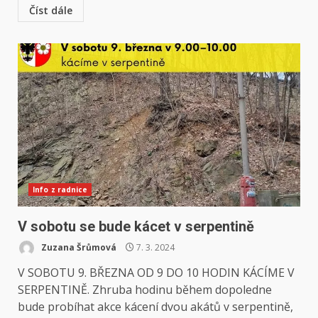
Číst dále
Info z radnice
V sobotu se bude kácet v serpentině
Zuzana Šrůmová
7. 3. 2024
V SOBOTU 9. BŘEZNA OD 9 DO 10 HODIN KÁCÍME V
SERPENTINĚ. Zhruba hodinu během dopoledne
bude probíhat akce kácení dvou akátů v serpentině,