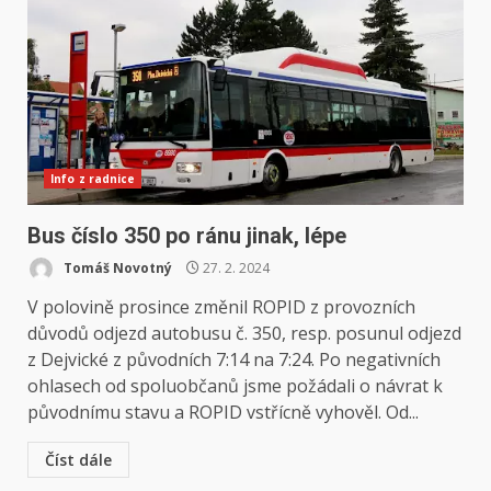
Info z radnice
Bus číslo 350 po ránu jinak, lépe
Tomáš Novotný
27. 2. 2024
V polovině prosince změnil ROPID z provozních
důvodů odjezd autobusu č. 350, resp. posunul odjezd
z Dejvické z původních 7:14 na 7:24. Po negativních
ohlasech od spoluobčanů jsme požádali o návrat k
původnímu stavu a ROPID vstřícně vyhověl. Od...
Číst dále