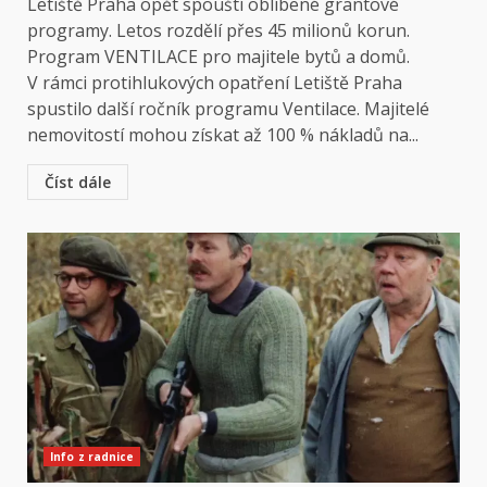
Letiště Praha opět spouští oblíbené grantové
programy. Letos rozdělí přes 45 milionů korun.
Program VENTILACE pro majitele bytů a domů.
V rámci protihlukových opatření Letiště Praha
spustilo další ročník programu Ventilace. Majitelé
nemovitostí mohou získat až 100 % nákladů na...
Číst dále
Info z radnice