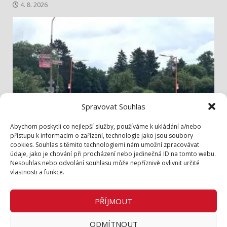
4. 8. 2026
Spravovat Souhlas
Info z radnice
Abychom poskytli co nejlepší služby, používáme k ukládání a/nebo
přístupu k informacím o zařízení, technologie jako jsou soubory
cookies. Souhlas s těmito technologiemi nám umožní zpracovávat
Bezpečněji přes Lidickou
údaje, jako je chování při procházení nebo jedinečná ID na tomto webu.
3. 8. 2026
Nesouhlas nebo odvolání souhlasu může nepříznivě ovlivnit určité
vlastnosti a funkce.
Zásady cookies (EU)
Zásady ochrany osobních údajů
PŘÍJMOUT
Inzerce v tištěném periodiku
ODMÍTNOUT