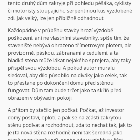
tento druhý dům zakryje při pohledu pěšáka, cyklisty
či motoristy stoupajícího serpentinou kus vyzdobené
zdi. Jak velký, lze jen přibližně odhadnout.
Každopádně v průběhu stavby hrozí výzdobě
poškození, ani ne vlastními stavebníky, spíše tím, že
staveniště nebývá ohrazeno třímetrovým plotem, ale
provizorně, páskou, zábranami a cedulemi, a ta
hladká stěna může lákat nějakého sprejera, aby taky
přispěl svou výzdobou. A pokud autor muralu
sledoval, aby dílo působilo na diváky jako celek, tak
to přestane po dokončení domu před stěnou
fungovat. Dům tam bude trčet jako ta skříň před
obrazem v obývacím pokoji.
A přitom by stačilo jen počkat. Počkat, až investor
domy postaví, oplotí, a pak se na zčásti zakrytou
stěnu podívat a rozhodnout, zda to nechat tak, jak to
je (ta nová stěna rozhodně není tak šeredná jako
stará rozpukaná zeď), anebo zda vyzdobit tu část,