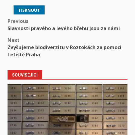
TISKNOUT
Post
Previous
Slavnosti pravého a levého břehu jsou za námi
navigation
Next
Zvyšujeme biodiverzitu v Roztokách za pomoci
Letiště Praha
SOUVISEJÍCÍ