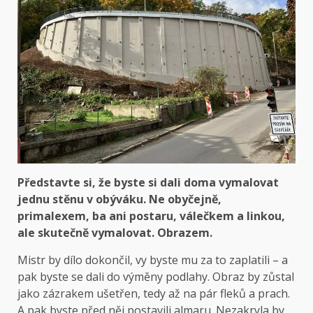
Představte si, že byste si dali doma vymalovat
jednu stěnu v obýváku. Ne obyčejně,
primalexem, ba ani postaru, válečkem a linkou,
ale skutečně vymalovat. Obrazem.
Mistr by dílo dokončil, vy byste mu za to zaplatili – a
pak byste se dali do výměny podlahy. Obraz by zůstal
jako zázrakem ušetřen, tedy až na pár fleků a prach.
A pak byste před něj postavili almaru. Nezakryla by