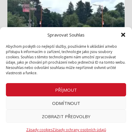
Spravovat Souhlas
Info z radnice
Abychom poskytli co nejlepší služby, používáme k ukládání a/nebo
přístupu k informacím o zařízení, technologie jako jsou soubory
cookies. Souhlas s těmito technologiemi nám umožní zpracovávat
Bezpečněji přes Lidickou
údaje, jako je chování při procházení nebo jedinečná ID na tomto webu.
3. 8. 2026
Nesouhlas nebo odvolání souhlasu může nepříznivě ovlivnit určité
vlastnosti a funkce.
Zásady cookies (EU)
Zásady ochrany osobních údajů
PŘÍJMOUT
Inzerce v tištěném periodiku
ODMÍTNOUT
Facebook
ZOBRAZIT PŘEDVOLBY
Město Roztoky
|
DarkNews
by AF themes.
Zásady cookies
Zásady ochrany osobních údajů