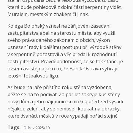
která bude pohledově z dolní části serpentiny vidět.
Muralem, městským znakem či jinak.
Kolega Boloňský vznesl na zářijovém zasedání
zastupitelstva apel na starostu města, aby využil
svého práva daného zákonem o obcích, výkon
usnesení rady k dalšímu postupu při výzdobě stěny
v serpentině pozastavil a věc předal k rozhodnutí
zastupitelstvu. Pravděpodobnost, že se tak stane, je
ovšem asi stejná jako to, že Baník Ostrava vyhraje
letošní fotbalovou ligu.
Až bude na jaře příštího roku stěna vyzdobena,
běžte se na to podívat. Za pár let zakryje kus stěny
nový dům a jeho nájemníci si možná před zeď vysadí
nějakou zeleň, aby se nemuseli koukat na obrázky,
které dvanáct měsíců v roce vypadají pořád stejně.
Tags:
Odraz 2025/10