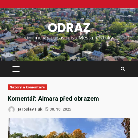
Skip
to
ODRAZ
content
on-line verze časopisu Města Roztoky
PRIMARY
MENU
Názory a komentáře
Komentář: Almara před obrazem
Jaroslav Huk
30. 10. 2025