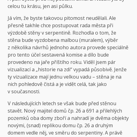
celou tu krásu, jen asi půlku.
Já vím, že byste takovou pitomost neudělali. Ale
přesně takhle chce postupovat rada města při
výzdobě stěny v serpentině. Rozhodla o tom, že
stěna bude vyzdobena malbou (muralem), výběr
z několika návrhů jednoho autora provede speciálně
pro tento účel sestavená komise a dílo bude
provedeno na jaře příštího roku. Viděl jsem pár
vizualizací a „historie na zdi“ vypadá působivě. Jenže
ty vizualizace mají jednu velkou vadu – stěna je na
nich pohledově čistá a je vidět celá, tak jako
v současnosti.
V následujících letech se však bude před stěnou
stavět. Nový majitel domů čp. 26 a 691 a přilehlých
pozemků oba domy zboří a nahradí je dvěma objekty
novými, (snad) replikou domu čp. 26 a druhým
domem vedle něj, ve směru do serpentiny. A právě