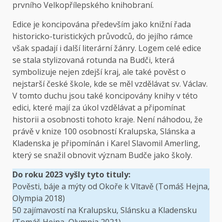
prvního Velkopřílepského knihobraní.
Edice je koncipována především jako knižní řada
historicko-turistických průvodců, do jejího rámce
však spadají i další literární žánry. Logem celé edice
se stala stylizovaná rotunda na Budči, která
symbolizuje nejen zdejší kraj, ale také pověst o
nejstarší české škole, kde se měl vzdělávat sv. Václav.
V tomto duchu jsou také koncipovány knihy v této
edici, které mají za úkol vzdělávat a připomínat
historii a osobnosti tohoto kraje. Není náhodou, že
právě v knize 100 osobností Kralupska, Slánska a
Kladenska je připomínán i Karel Slavomil Amerling,
který se snažil obnovit význam Budče jako školy.
Do roku 2023 vyšly tyto tituly:
Pověsti, báje a mýty od Okoře k Vltavě (Tomáš Hejna,
Olympia 2018)
50 zajímavostí na Kralupsku, Slánsku a Kladensku