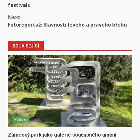
navigation
festivalu
Next
Fotoreportáž: Slavnosti levého a pravého břehu
SOUVISEJÍCÍ
Kultura
Zámecký park jako galerie současného umění