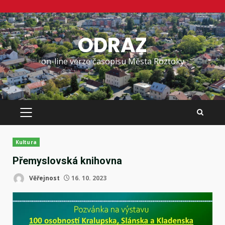
Skip
to
ODRAZ
content
on-line verze časopisu Města Roztoky
PRIMARY
MENU
Kultura
Přemyslovská knihovna
Věřejnost
16. 10. 2023