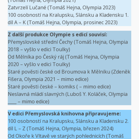
(Tomáš Hejna, Olympia 2021)
Zatvrzelí Lučané (Tomáš Hejna, Olympia 2023)
100 osobností na Kralupsku, Slánsku a Kladensku 1.
díl A – K (Tomáš Hejna, Olympia, prosinec 2023)
Z další produkce Olympie s edicí souvisí:
Přemyslovské střední Čechy (Tomáš Hejna, Olympia
2018 – vyšlo v edici Toulky)
Od Mělníka po Český ráj (Tomáš Hejna, Olympia
2020 – vyšlo v edici Toulky)
Staré pověsti české od Broumova k Mělníku (Zdeněk
Fišera, Olympia 2021 – mimo edice)
Staré pověsti české – komiks ( – mimo edice)
Neslavná mládí slavných (Luboš Y. Koláček, Olympia
____ – mimo edice)
V edici Přemyslovská knihovna připravujeme:
100 osobností na Kralupsku, Slánsku a Kladensku 2.
díl L – Z (Tomáš Hejna, Olympia, březen 2024)
Od Okoře k Vltavě ve starých pohlednicích (Tomáš