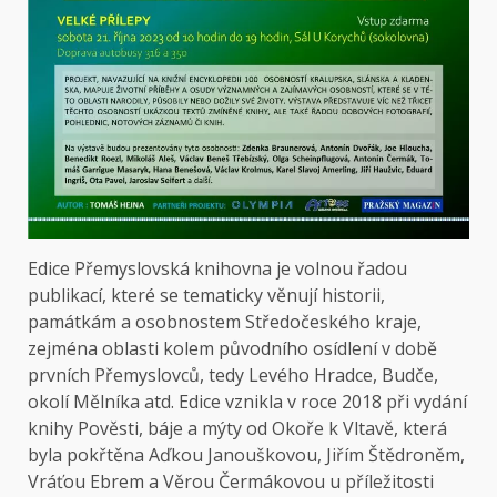
Edice Přemyslovská knihovna je volnou řadou
publikací, které se tematicky věnují historii,
památkám a osobnostem Středočeského kraje,
zejména oblasti kolem původního osídlení v době
prvních Přemyslovců, tedy Levého Hradce, Budče,
okolí Mělníka atd. Edice vznikla v roce 2018 při vydání
knihy Pověsti, báje a mýty od Okoře k Vltavě, která
byla pokřtěna Aďkou Janouškovou, Jiřím Štědroněm,
Vráťou Ebrem a Věrou Čermákovou u příležitosti