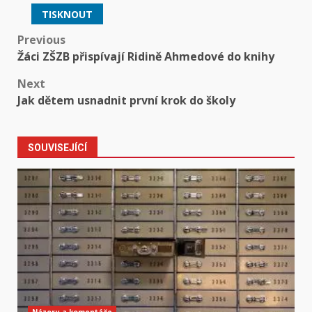
TISKNOUT
Post
Previous
Žáci ZŠZB přispívají Ridině Ahmedové do knihy
navigation
Next
Jak dětem usnadnit první krok do školy
SOUVISEJÍCÍ
Názory a komentáře