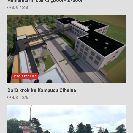
Humanitární sbírka „Door-to-door“
6. 8. 2026
Info z radnice
Další krok ke Kampusu Cihelna
4. 8. 2026