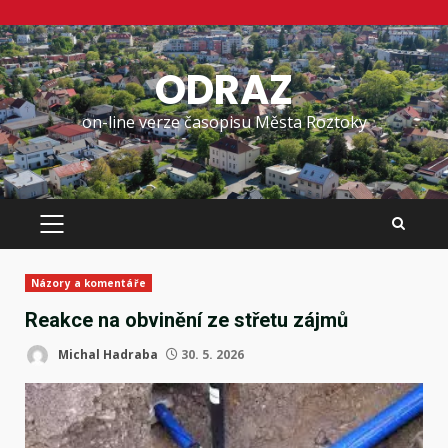
Skip
to
ODRAZ
content
on-line verze časopisu Města Roztoky
PRIMARY
MENU
Názory a komentáře
Reakce na obvinění ze střetu zájmů
Michal Hadraba
30. 5. 2026