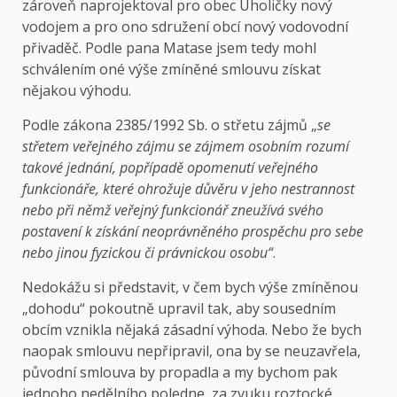
zároveň naprojektoval pro obec Úholičky nový
vodojem a pro ono sdružení obcí nový vodovodní
přivaděč. Podle pana Matase jsem tedy mohl
schválením oné výše zmíněné smlouvu získat
nějakou výhodu.
Podle zákona 2385/1992 Sb. o střetu zájmů „
se
střetem veřejného zájmu se zájmem osobním rozumí
takové jednání, popřípadě opomenutí veřejného
funkcionáře, které ohrožuje důvěru v jeho nestrannost
nebo při němž veřejný funkcionář zneužívá svého
postavení k získání neoprávněného prospěchu pro sebe
nebo jinou fyzickou či právnickou osobu“
.
Nedokážu si představit, v čem bych výše zmíněnou
„dohodu“ pokoutně upravil tak, aby sousedním
obcím vznikla nějaká zásadní výhoda. Nebo že bych
naopak smlouvu nepřipravil, ona by se neuzavřela,
původní smlouva by propadla a my bychom pak
jednoho nedělního poledne, za zvuku roztocké