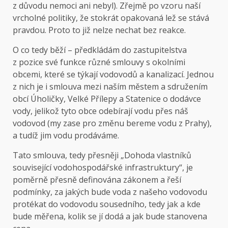
z důvodu nemoci ani nebyl). Zřejmě po vzoru naší
vrcholné politiky, že stokrát opakovaná lež se stává
pravdou. Proto to již nelze nechat bez reakce.
O co tedy běží – předkládám do zastupitelstva
z pozice své funkce různé smlouvy s okolními
obcemi, které se týkají vodovodů a kanalizací. Jednou
z nich je i smlouva mezi naším městem a sdružením
obcí Úholičky, Velké Přílepy a Statenice o dodávce
vody, jelikož tyto obce odebírají vodu přes náš
vodovod (my zase pro změnu bereme vodu z Prahy),
a tudíž jim vodu prodáváme.
Tato smlouva, tedy přesněji „Dohoda vlastníků
související vodohospodářské infrastruktury“, je
poměrně přesně definována zákonem a řeší
podmínky, za jakých bude voda z našeho vodovodu
protékat do vodovodu sousedního, tedy jak a kde
bude měřena, kolik se jí dodá a jak bude stanovena