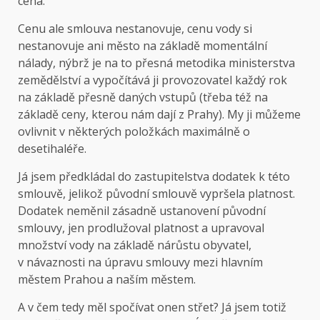
cena.
Cenu ale smlouva nestanovuje, cenu vody si
nestanovuje ani město na základě momentální
nálady, nýbrž je na to přesná metodika ministerstva
zemědělství a vypočítává ji provozovatel každý rok
na základě přesně daných vstupů (třeba též na
základě ceny, kterou nám dají z Prahy). My ji můžeme
ovlivnit v některých položkách maximálně o
desetihaléře.
Já jsem předkládal do zastupitelstva dodatek k této
smlouvě, jelikož původní smlouvě vypršela platnost.
Dodatek neměnil zásadně ustanovení původní
smlouvy, jen prodlužoval platnost a upravoval
množství vody na základě nárůstu obyvatel,
v návaznosti na úpravu smlouvy mezi hlavním
městem Prahou a naším městem.
A v čem tedy měl spočívat onen střet? Já jsem totiž