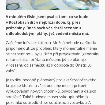
V minulém čísle jsem psal o tom, co se bude
v Roztokách dít v nejbližší době, tj. přes
prázdniny. Dnes bych vás chtěl seznámit
s dlouhodobými plány, jež vedení města má.
Začněme infrastrukturou. Možná nebude na škodu
připomenout, že problém, který momentálně máme
se serpentinou, byl zjištěn při projektování generální
rekonstrukce průtahu městem, jež se plánuje
v rozsahu od zámečku až k odbočce do Únětic „u
váhy“.
Je to dlouhodobě plánovaný projekt Středočeského
kraje, ke kterému však budeme muset přispět
vybudováním nových chodníků, odvodnění a dalších
součástí. Také budeme muset vykoupit několik
pozemků sousedících se současnou vozovkou. A