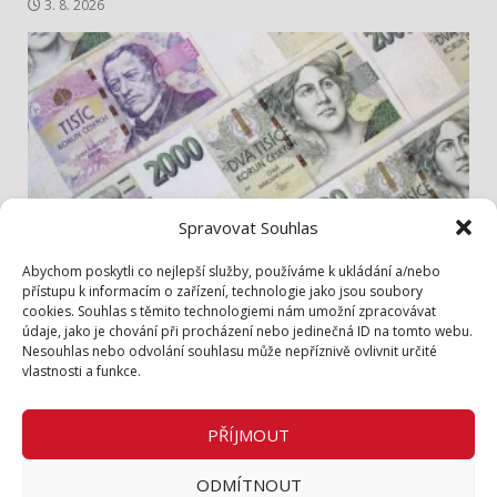
3. 8. 2026
Spravovat Souhlas
Info z radnice
Abychom poskytli co nejlepší služby, používáme k ukládání a/nebo
přístupu k informacím o zařízení, technologie jako jsou soubory
cookies. Souhlas s těmito technologiemi nám umožní zpracovávat
Zastupitelé jednali hlavně o penězích
údaje, jako je chování při procházení nebo jedinečná ID na tomto webu.
1. 8. 2026
Nesouhlas nebo odvolání souhlasu může nepříznivě ovlivnit určité
vlastnosti a funkce.
Zásady cookies (EU)
Zásady ochrany osobních údajů
PŘÍJMOUT
Inzerce v tištěném periodiku
ODMÍTNOUT