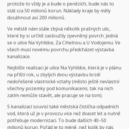
protože to vždy je a bude o penězích, bude nás to
stát cca 50 milionů korun. Náklady kraje by měly
dosáhnout asi 200 milionů.
Ve městě nám stále zbývá několik prašných ulic,
které by si určitě zasloužily zpevněný povrch. Jedná
se o ulice Na Vyhlídce, Za Cihelnou a U Vodojemu. Ve
všech musí novému povrchu předcházet výstavba
kanalizace.
Nejblíže realizaci je ulice Na Vyhlídce, která je v plánu
na příští rok, u zbylých dvou výstavbu brzdí
nedořešené vlastnické vztahy (město ještě nevlastní
všechny pozemky pod komunikacemi, tak na nich
zatím nemůže stavět, ale pracuje se na tom).
S kanalizací souvisí také městská čistička odpadních
vod, která už je v provozu více než dvacet let a nutně
potřebuje modernizaci. To bude dalších 40–50
milionů korun. Pořád je to méně, než kolik by nás