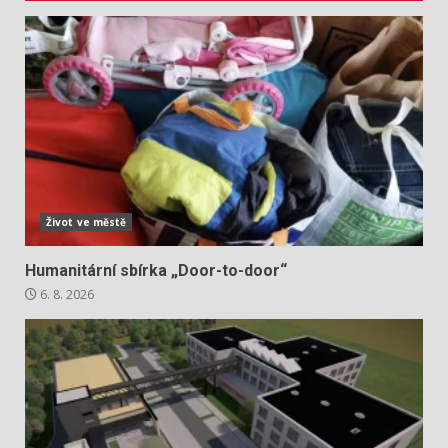
Život ve městě
Humanitární sbírka „Door-to-door“
6. 8. 2026