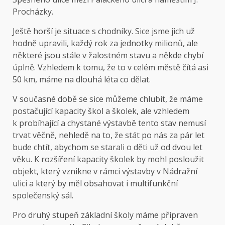
Procházky.
Ještě horší je situace s chodníky. Sice jsme jich už
hodně upravili, každý rok za jednotky milionů, ale
některé jsou stále v žalostném stavu a někde chybí
úplně. Vzhledem k tomu, že to v celém městě čítá asi
50 km, máme na dlouhá léta co dělat.
V současné době se sice můžeme chlubit, že máme
postačující kapacity škol a školek, ale vzhledem
k probíhající a chystané výstavbě tento stav nemusí
trvat věčně, nehledě na to, že stát po nás za pár let
bude chtít, abychom se starali o děti už od dvou let
věku. K rozšíření kapacity školek by mohl posloužit
objekt, který vznikne v rámci výstavby v Nádražní
ulici a který by měl obsahovat i multifunkční
společenský sál.
Pro druhý stupeň základní školy máme připraven