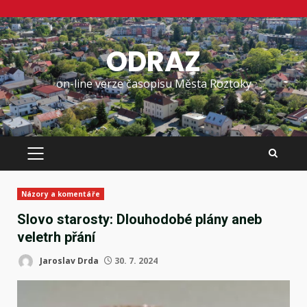
Skip
to
ODRAZ
content
on-line verze časopisu Města Roztoky
PRIMARY
MENU
Názory a komentáře
Slovo starosty: Dlouhodobé plány aneb
veletrh přání
Jaroslav Drda
30. 7. 2024