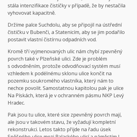
stála intenzifikace čističky v případě, že by nestačila
vyhovovat kapacitně.
Držíme palce Suchdolu, aby se připojil na ústřední
čističku v Bubenči, a Statenicím, aby se jim podařilo
postavit vlastní čistírnu odpadních vod.
Kromě tří vyjmenovaných ulic nám chybí zpevněný
povrch také v Plzeňské ulici. Zde je problém
s odvodněním, protože odvodňovací systém musí
vzhledem k podélnému sklonu ulice končit na
pozemku soukromého vlastníka, který nám to
nechce povolit. Samostatnou kapitolou pak je ulice
Na Pískách, která je v ochranném pásmu NKP Levý
Hradec.
Pak jsou tu ulice, které sice zpevněný povrch mají,
ale jsou v takovém stavu, že vyžadují kompletní
rekonstrukci. Letos takto přijde na řadu úsek
Spěšného ulice mezi Palackého ulicí a náměstím J.