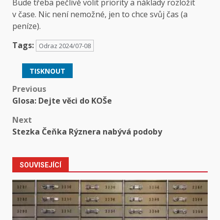
Bude třeba pečlivě volit priority a náklady rozložit
v čase. Nic není nemožné, jen to chce svůj čas (a
peníze).
Tags:
Odraz 2024/07-08
TISKNOUT
Post
Previous
Glosa: Dejte věci do KOŠe
navigation
Next
Stezka Čeňka Rýznera nabývá podoby
SOUVISEJÍCÍ