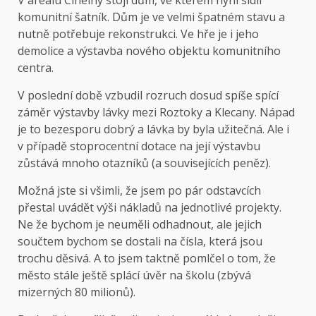
V areálu Cihelný stojí dům, ve kterém nyní sídlí
komunitní šatník. Dům je ve velmi špatném stavu a
nutně potřebuje rekonstrukci. Ve hře je i jeho
demolice a výstavba nového objektu komunitního
centra.
V poslední době vzbudil rozruch dosud spíše spící
záměr výstavby lávky mezi Roztoky a Klecany. Nápad
je to bezesporu dobrý a lávka by byla užitečná. Ale i
v případě stoprocentní dotace na její výstavbu
zůstává mnoho otazníků (a souvisejících peněz).
Možná jste si všimli, že jsem po pár odstavcích
přestal uvádět výši nákladů na jednotlivé projekty.
Ne že bychom je neuměli odhadnout, ale jejich
součtem bychom se dostali na čísla, která jsou
trochu děsivá. A to jsem taktně pomlčel o tom, že
město stále ještě splácí úvěr na školu (zbývá
mizerných 80 milionů).