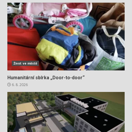
Život ve městě
Humanitární sbírka „Door-to-door“
6. 8. 2026