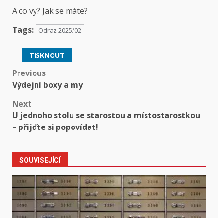
A co vy? Jak se máte?
Tags:
Odraz 2025/02
TISKNOUT
Post
Previous
Výdejní boxy a my
navigation
Next
U jednoho stolu se starostou a místostarostkou
– přijďte si popovídat!
SOUVISEJÍCÍ