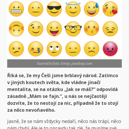
Ilustrační foto: Emoji, pixabay.com
Říká se, že my Češi jsme brblavý národ. Zatímco
v jiných koutech světa, kde vládne jinačí
mentalita, se na otázku „Jak se máš?“ odpovídá
zásadně „Mám se fajn.“, u nás se nejčastěji
dozvíte, že to nestojí za nic, případně že to stojí
za něco nevoňavého.
Jasně, že se nám vždycky nedaří, něco nás trápí, něco
nám chybí. Ale je to opravdu tak zlé, že musíme své