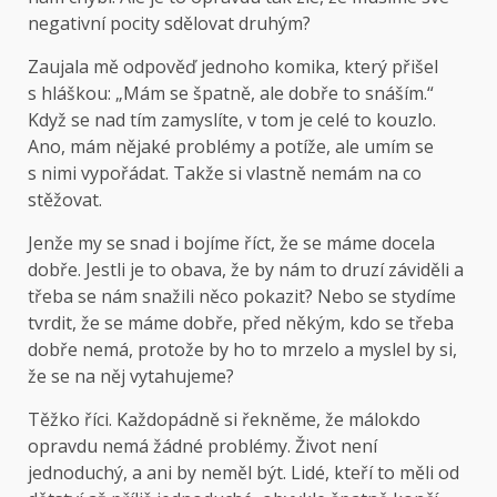
negativní pocity sdělovat druhým?
Zaujala mě odpověď jednoho komika, který přišel
s hláškou: „Mám se špatně, ale dobře to snáším.“
Když se nad tím zamyslíte, v tom je celé to kouzlo.
Ano, mám nějaké problémy a potíže, ale umím se
s nimi vypořádat. Takže si vlastně nemám na co
stěžovat.
Jenže my se snad i bojíme říct, že se máme docela
dobře. Jestli je to obava, že by nám to druzí záviděli a
třeba se nám snažili něco pokazit? Nebo se stydíme
tvrdit, že se máme dobře, před někým, kdo se třeba
dobře nemá, protože by ho to mrzelo a myslel by si,
že se na něj vytahujeme?
Těžko říci. Každopádně si řekněme, že málokdo
opravdu nemá žádné problémy. Život není
jednoduchý, a ani by neměl být. Lidé, kteří to měli od