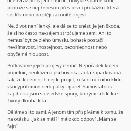
dětství až příliš jednoduché, obvykle špatně končí,
protože se nepřenesou přes první překážku, která
se dřív nebo později zákonitě objeví.
Ne, život není lehký, ale dá se to snést. Je jen škoda,
že si ho často navzájem ztrpčujeme sami. Ani to
nemusí být ze zlého úmyslu, bohatě postačí
nevšímavost, lhostejnost, bezohlednost nebo
obyčejná hloupost.
Potkáváme jejich projevy denně. Nepořádek kolem
popelnic, neuklizená psí hovínka, auta zaparkovaná
tak, že kolem nich nejde projet, rušení nočního klidu,
všudypřítomné nedopalky cigaret. Samostatnou
kapitolou jsou sousedské spory, kterými si lidé kazí
životy dlouhá léta.
Děláme si to sami. A jenom tím přispíváme k tomu, že
na otázku „Jak se máš?“ málokdo odpoví „Mám se
fajn“.