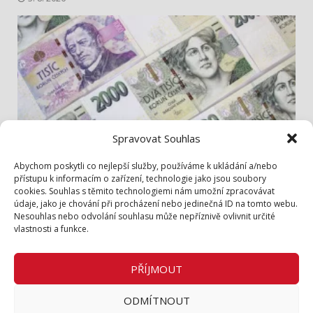
Spravovat Souhlas
Info z radnice
Abychom poskytli co nejlepší služby, používáme k ukládání a/nebo
přístupu k informacím o zařízení, technologie jako jsou soubory
cookies. Souhlas s těmito technologiemi nám umožní zpracovávat
Zastupitelé jednali hlavně o penězích
údaje, jako je chování při procházení nebo jedinečná ID na tomto webu.
1. 8. 2026
Nesouhlas nebo odvolání souhlasu může nepříznivě ovlivnit určité
vlastnosti a funkce.
Zásady cookies (EU)
Zásady ochrany osobních údajů
PŘÍJMOUT
Inzerce v tištěném periodiku
ODMÍTNOUT
Facebook