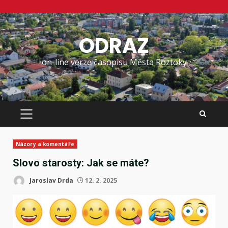
Skip
to
ODRAZ
content
on-line verze časopisu Města Roztoky
PRIMARY
MENU
Názory a komentáře
Slovo starosty: Jak se máte?
Jaroslav Drda
12. 2. 2025