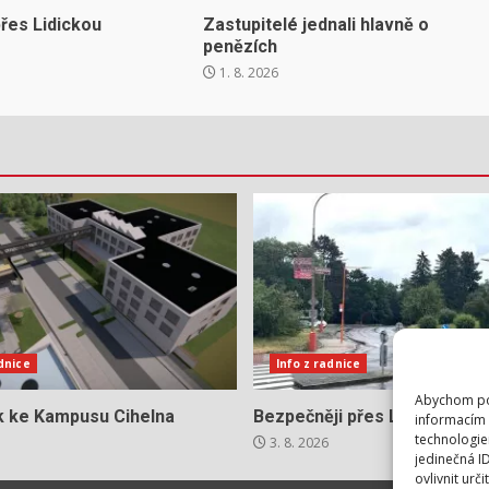
řes Lidickou
Zastupitelé jednali hlavně o
penězích
1. 8. 2026
adnice
Info z radnice
Abychom pos
ok ke Kampusu Cihelna
Bezpečněji přes Lidickou
informacím 
technologie
3. 8. 2026
jedinečná I
ovlivnit urči