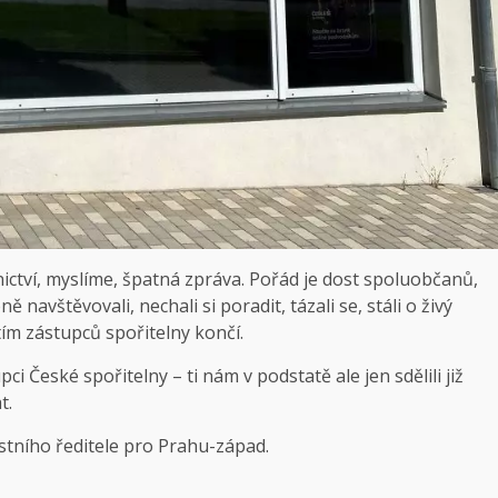
ictví, myslíme, špatná zpráva. Pořád je dost spoluobčanů,
navštěvovali, nechali si poradit, tázali se, stáli o živý
ím zástupců spořitelny končí.
i České spořitelny – ti nám v podstatě ale jen sdělili již
t.
astního ředitele pro Prahu-západ.