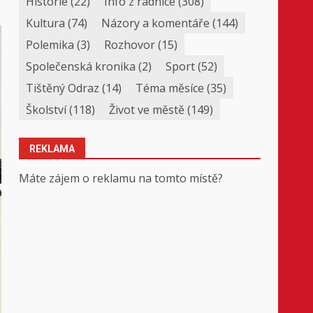
Historie
(22)
Info z radnice
(308)
Kultura
(74)
Názory a komentáře
(144)
Polemika
(3)
Rozhovor
(15)
Společenská kronika
(2)
Sport
(52)
Tištěný Odraz
(14)
Téma měsíce
(35)
Školství
(118)
Život ve městě
(149)
REKLAMA
Máte zájem o reklamu na tomto místě?