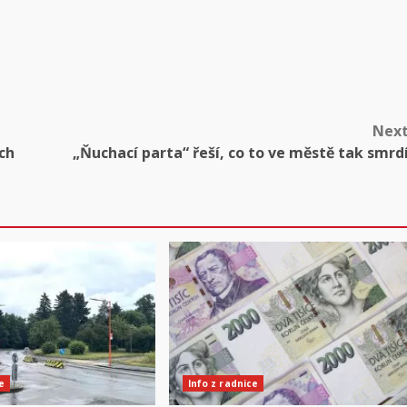
Nex
ch
„Ňuchací parta“ řeší, co to ve městě tak smrd
e
Info z radnice