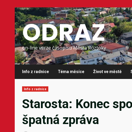
Skip
to
ODRAZ
content
on-line verze časopisu Města Roztoky
Info z radnice
Téma měsíce
Život ve městě
Info z radnice
Starosta: Konec spo
špatná zpráva