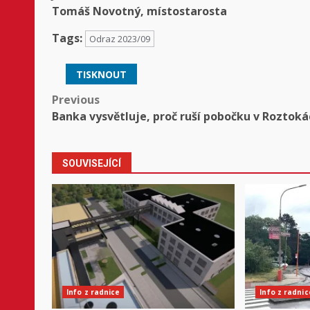
Tomáš Novotný, místostarosta
Tags:
Odraz 2023/09
TISKNOUT
Post
Previous
Banka vysvětluje, proč ruší pobočku v Roztoká
navigation
SOUVISEJÍCÍ
Info z radnice
Info z radnic