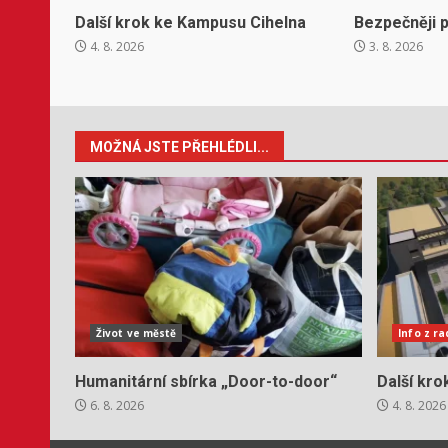
Další krok ke Kampusu Cihelna
Bezpečněji p
4. 8. 2026
3. 8. 2026
MOŽNÁ JSTE PŘEHLÉDLI...
Život ve městě
Info z r
Humanitární sbírka „Door-to-door“
Další kr
6. 8. 2026
4. 8. 2026