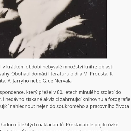
v krátkém období nebývalé množství knih z oblasti
úvahy. Obohatil domácí literaturu o díla M. Prousta, R.
ta, A. Jarryho nebo G. de Nervala.
ondence, který přešel v 80. letech minulého století do
i nedávno získané akvizici zahrnující knihovnu a fotografie
ňující nahlédnout nejen do soukromého a pracovního života
řadou důležitých nakladatelů. Překladatele pojilo úzké