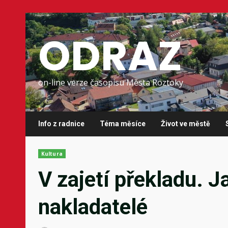
Skip
to
ODRAZ
content
on-line verze časopisu Města Roztoky
Info z radnice
Téma měsíce
Život ve městě
Kultura
V zajetí překladu. J
nakladatelé