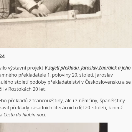
24
ilo výstavní projekt
V zajetí překladu. Jaroslav Zaorálek a jeho
mného překladatele 1. poloviny 20. století. Jaroslav
inulého století podoby překladatelství v Československu a se
 v Roztokách 20 let.
eho překladů z francouzštiny, ale i z němčiny, španělštiny
vil překlady zásadních literárních děl 20. století, k nimž
na
Cesta do hlubin noci
.