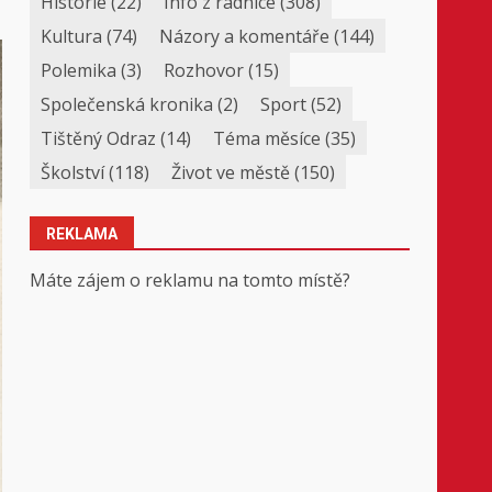
Historie
(22)
Info z radnice
(308)
Kultura
(74)
Názory a komentáře
(144)
Polemika
(3)
Rozhovor
(15)
Společenská kronika
(2)
Sport
(52)
Tištěný Odraz
(14)
Téma měsíce
(35)
Školství
(118)
Život ve městě
(150)
REKLAMA
Máte zájem o reklamu na tomto místě?