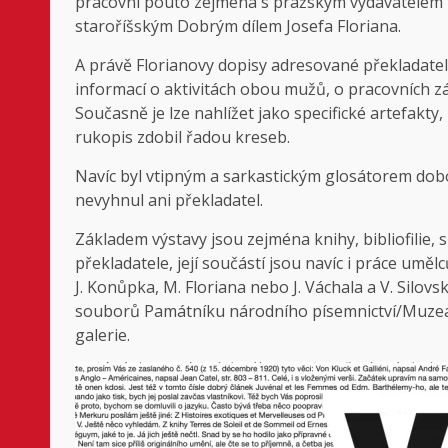
pracovní pouto zejména s pražským vydavatelem 
staroříšským Dobrým dílem Josefa Floriana.
A právě Florianovy dopisy adresované překladate
informací o aktivitách obou mužů, o pracovních zál
Současně je lze nahlížet jako specifické artefakty,
rukopis zdobil řadou kreseb.
Navíc byl vtipným a sarkastickým glosátorem dob
nevyhnul ani překladatel.
Základem výstavy jsou zejména knihy, bibliofilie, s
překladatele, její součástí jsou navíc i práce umělc
J. Konůpka, M. Floriana nebo J. Váchala a V. Silo
souborů Památníku národního písemnictví/Muzea 
galerie.