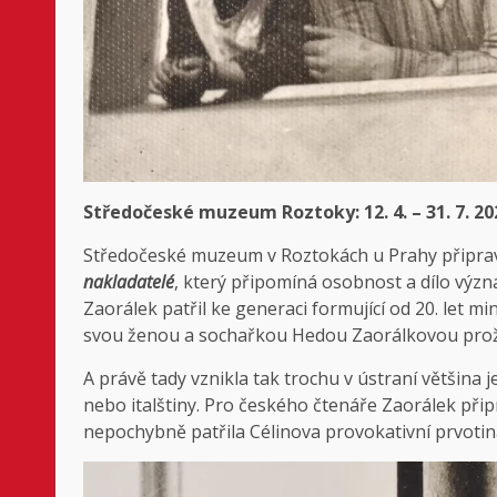
Středočeské muzeum Roztoky: 12. 4. – 31. 7. 20
Středočeské muzeum v Roztokách u Prahy připrav
nakladatelé
, který připomíná osobnost a dílo význa
Zaorálek patřil ke generaci formující od 20. let m
svou ženou a sochařkou Hedou Zaorálkovou prožil
A právě tady vznikla tak trochu v ústraní většina j
nebo italštiny. Pro českého čtenáře Zaorálek připra
nepochybně patřila Célinova provokativní prvoti