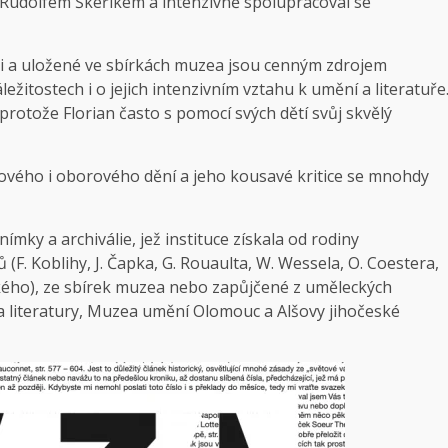
Rudolfem Škeříkem a intenzivně spolupracoval se
li a uložené ve sbírkách muzea jsou cenným zdrojem
ežitostech i o jejich intenzivním vztahu k umění a literatuře
 protože Florian často s pomocí svých dětí svůj skvělý
ového i oborového dění a jeho kousavé kritice se mnohdy
nímky a archiválie, jež instituce získala od rodiny
ů (F. Koblihy, J. Čapka, G. Rouaulta, W. Wessela, O. Coestera,
vského), ze sbírek muzea nebo zapůjčené z uměleckých
literatury, Muzea umění Olomouc a Alšovy jihočeské