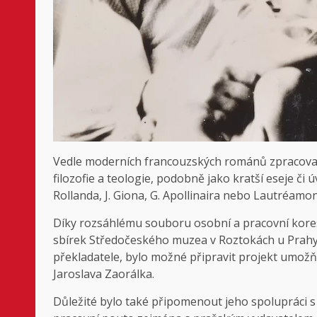
Vedle moderních francouzských románů zpracoval 
filozofie a teologie, podobně jako kratší eseje či 
Rollanda, J. Giona, G. Apollinaira nebo Lautréamon
Díky rozsáhlému souboru osobní a pracovní koresp
sbírek Středočeského muzea v Roztokách u Prahy, 
překladatele, bylo možné připravit projekt umož
Jaroslava Zaorálka.
Důležité bylo také připomenout jeho spolupráci s 